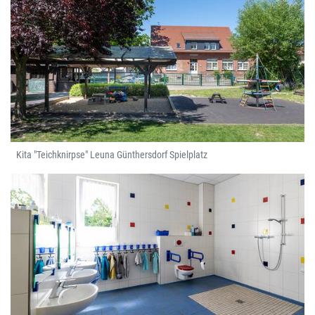
Kita "Teichknirpse" Leuna Günthersdorf Spielplatz