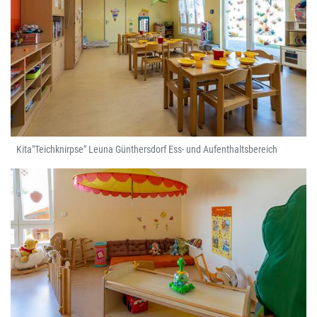
Kita"Teichknirpse" Leuna Günthersdorf Ess- und Aufenthaltsbereich