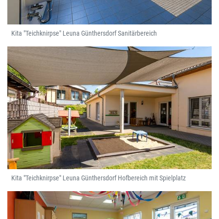
Kita "Teichknirpse" Leuna Günthersdorf Sanitärbereich
Kita "Teichknirpse" Leuna Günthersdorf Hofbereich mit Spielplatz